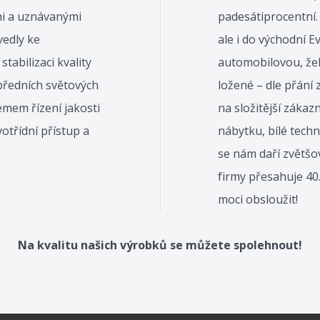
mi a uznávanými
padesátiprocentní.
edly ke
ale i do východní E
tabilizaci kvality
automobilovou, žel
předních světových
ložené – dle přání 
mem řízení jakosti
na složitější zákaz
otřídní přístup a
nábytku, bílé tech
se nám daří zvětšo
firmy přesahuje 40
moci obsloužit!
Na kvalitu našich výrobků se můžete spolehnout!