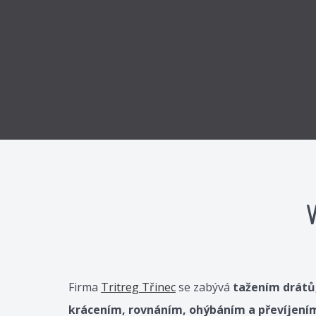
Firma
Tritreg Třinec
se zabývá
tažením drátů,
krácením, rovnáním, ohýbáním a převíjení